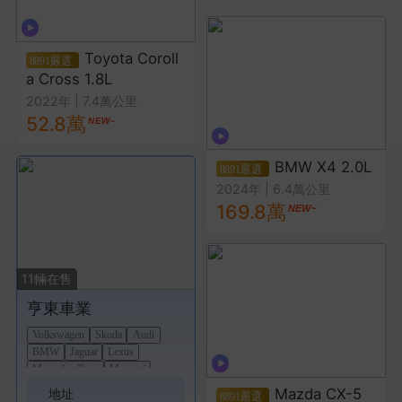
Toyota Coroll
a Cross 1.8L
2022年
|
7.4萬公里
52.8萬
BMW X4 2.0L
2024年
|
6.4萬公里
169.8萬
11
輛在售
亨東車業
Volkswagen
Skoda
Audi
BMW
Jaguar
Lexus
Mercedes-Benz
Maserati
Toyota
Volvo
Mazda CX-5
地址