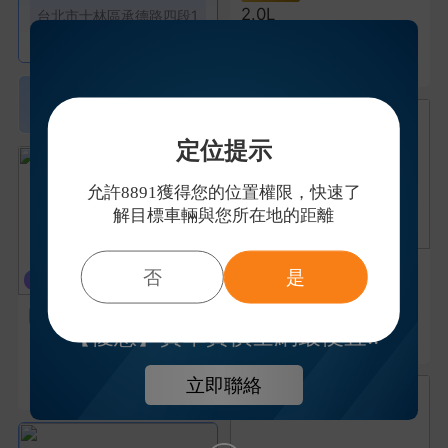
2.0L
台北市
士林區
承德路四段1
92號1樓
2021年
|
4萬公里
58.8萬
2034
查看全台
家車行>
定位提示
允許8891獲得您的位置權限，快速了
解目標車輛與您所在地的距離
Volkswagen T
否
是
iguan 1.5L
Ford Focus W
2025年
|
1萬公里
【優惠】實車實價全網最便宜!!
agon 1.5L
116.8萬
2021年
|
6.8萬公里
立即聯絡
56.8萬