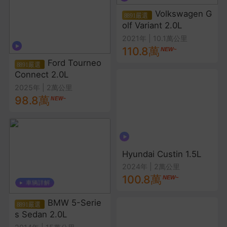
Volkswagen G
olf Variant 2.0L
2021年
|
10.1萬公里
110.8萬
Ford Tourneo
Connect 2.0L
2025年
|
2萬公里
98.8萬
Hyundai Custin 1.5L
2024年
|
2萬公里
100.8萬
BMW 5-Serie
s Sedan 2.0L