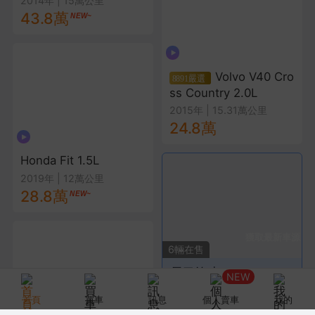
2014年
|
15萬公里
43.8萬
Volvo V40 Cro
ss Country 2.0L
2015年
|
15.31萬公里
24.8萬
Honda Fit 1.5L
2019年
|
12萬公里
28.8萬
追蹤8891
6
輛在售
長弓汽車
NEW
Toyota
Volvo
BMW
首頁
買車
訊息
個人賣車
我的
Mercedes-Benz
Lexus
Honda